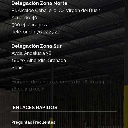
Delegación Zona Norte
P.I. Alcalde Caballero. C/ Virgen del Buen
Acuerdo 40
50014
,
Zaragoza
Teléfono:
976 222 322
Delegación Zona Sur
Avda. Andalucía 38
18620
,
Alhendin, Granada
Spain
Horario:
de lunes a viernes de 08.00 a 14:00 –
16:00 a 19:00 h
ENLACES RÁPIDOS
Preguntas Frecuentes