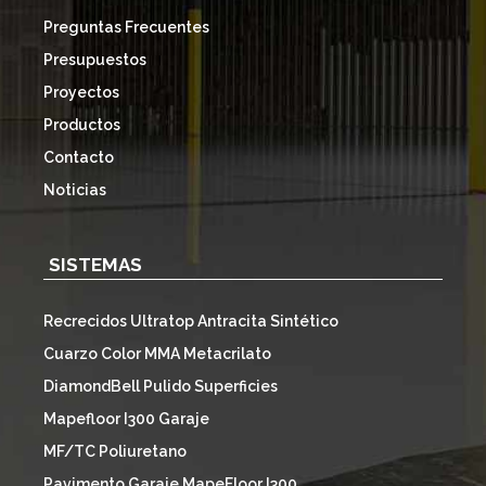
Preguntas Frecuentes
Presupuestos
Proyectos
Productos
Contacto
Noticias
SISTEMAS
Recrecidos Ultratop Antracita Sintético
Cuarzo Color MMA Metacrilato
DiamondBell Pulido Superficies
Mapefloor I300 Garaje
MF/TC Poliuretano
Pavimento Garaje MapeFloor I300