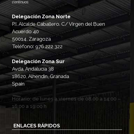
continuos.
Delegación Zona Norte
P.I. Alcalde Caballero. C/ Virgen del Buen
Acuerdo 40
50014
,
Zaragoza
Teléfono:
976 222 322
Delegación Zona Sur
Avda. Andalucía 38
18620
,
Alhendin, Granada
Spain
Horario:
de lunes a viernes de 08.00 a 14:00 –
16:00 a 19:00 h
ENLACES RÁPIDOS